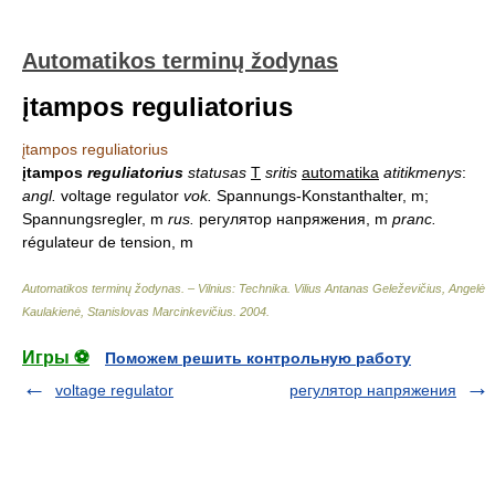
Automatikos terminų žodynas
įtampos reguliatorius
įtampos reguliatorius
įtampos
reguliatorius
statusas
T
sritis
automatika
atitikmenys
:
angl.
voltage regulator
vok.
Spannungs-Konstanthalter, m;
Spannungsregler, m
rus.
регулятор напряжения, m
pranc.
régulateur de tension, m
Automatikos terminų žodynas. – Vilnius: Technika
.
Vilius Antanas Geleževičius, Angelė
Kaulakienė, Stanislovas Marcinkevičius
.
2004
.
Игры ⚽
Поможем решить контрольную работу
voltage regulator
регулятор напряжения