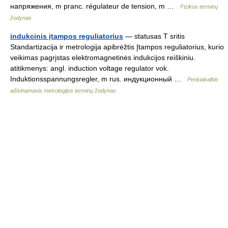
напряжения, m pranc. régulateur de tension, m …
Fizikos terminų
žodynas
indukcinis įtampos reguliatorius
— statusas T sritis
Standartizacija ir metrologija apibrėžtis Įtampos reguliatorius, kurio
veikimas pagrįstas elektromagnetinės indukcijos reiškiniu.
atitikmenys: angl. induction voltage regulator vok.
Induktionsspannungsregler, m rus. индукционный …
Penkiakalbis
aiškinamasis metrologijos terminų žodynas