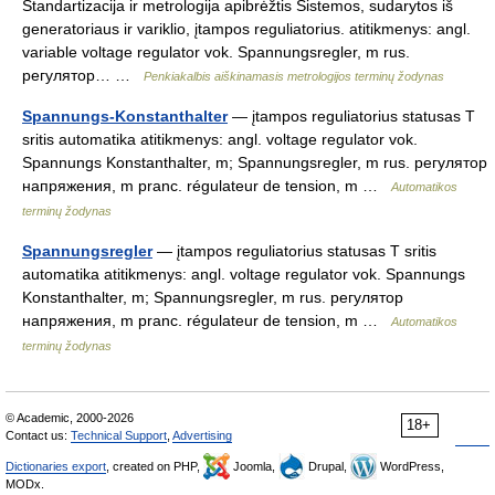
Standartizacija ir metrologija apibrėžtis Sistemos, sudarytos iš
generatoriaus ir variklio, įtampos reguliatorius. atitikmenys: angl.
variable voltage regulator vok. Spannungsregler, m rus.
регулятор… …
Penkiakalbis aiškinamasis metrologijos terminų žodynas
Spannungs-Konstanthalter
— įtampos reguliatorius statusas T
sritis automatika atitikmenys: angl. voltage regulator vok.
Spannungs Konstanthalter, m; Spannungsregler, m rus. регулятор
напряжения, m pranc. régulateur de tension, m …
Automatikos
terminų žodynas
Spannungsregler
— įtampos reguliatorius statusas T sritis
automatika atitikmenys: angl. voltage regulator vok. Spannungs
Konstanthalter, m; Spannungsregler, m rus. регулятор
напряжения, m pranc. régulateur de tension, m …
Automatikos
terminų žodynas
© Academic, 2000-2026
18+
Contact us:
Technical Support
,
Advertising
Dictionaries export
, created on PHP,
Joomla,
Drupal,
WordPress,
MODx.