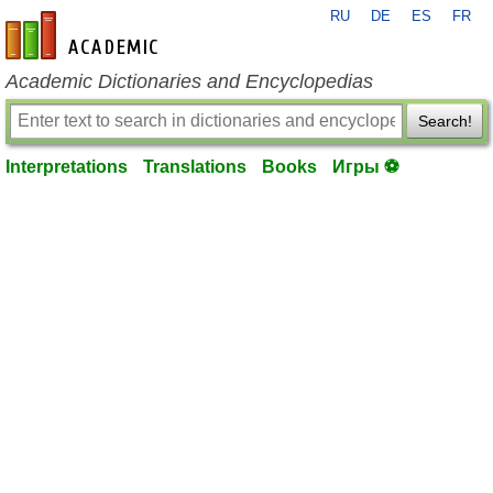
RU
DE
ES
FR
en-academic.com
Academic Dictionaries and Encyclopedias
Search!
Interpretations
Translations
Books
Игры ⚽