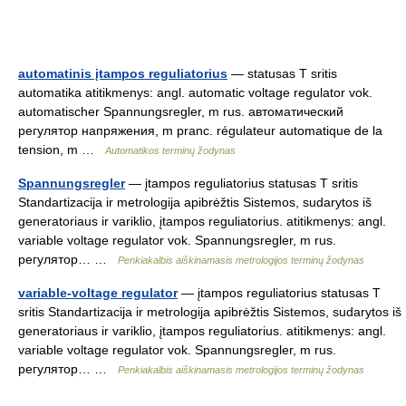
automatinis įtampos reguliatorius
— statusas T sritis
automatika atitikmenys: angl. automatic voltage regulator vok.
automatischer Spannungsregler, m rus. автоматический
регулятор напряжения, m pranc. régulateur automatique de la
tension, m …
Automatikos terminų žodynas
Spannungsregler
— įtampos reguliatorius statusas T sritis
Standartizacija ir metrologija apibrėžtis Sistemos, sudarytos iš
generatoriaus ir variklio, įtampos reguliatorius. atitikmenys: angl.
variable voltage regulator vok. Spannungsregler, m rus.
регулятор… …
Penkiakalbis aiškinamasis metrologijos terminų žodynas
variable-voltage regulator
— įtampos reguliatorius statusas T
sritis Standartizacija ir metrologija apibrėžtis Sistemos, sudarytos iš
generatoriaus ir variklio, įtampos reguliatorius. atitikmenys: angl.
variable voltage regulator vok. Spannungsregler, m rus.
регулятор… …
Penkiakalbis aiškinamasis metrologijos terminų žodynas