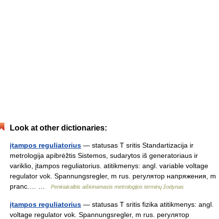
Look at other dictionaries:
įtampos reguliatorius
— statusas T sritis Standartizacija ir
metrologija apibrėžtis Sistemos, sudarytos iš generatoriaus ir
variklio, įtampos reguliatorius. atitikmenys: angl. variable voltage
regulator vok. Spannungsregler, m rus. регулятор напряжения, m
pranc.… …
Penkiakalbis aiškinamasis metrologijos terminų žodynas
įtampos reguliatorius
— statusas T sritis fizika atitikmenys: angl.
voltage regulator vok. Spannungsregler, m rus. регулятор