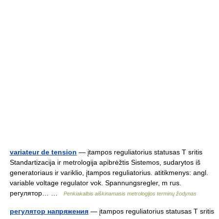
variateur de tension
— įtampos reguliatorius statusas T sritis
Standartizacija ir metrologija apibrėžtis Sistemos, sudarytos iš
generatoriaus ir variklio, įtampos reguliatorius. atitikmenys: angl.
variable voltage regulator vok. Spannungsregler, m rus.
регулятор… …
Penkiakalbis aiškinamasis metrologijos terminų žodynas
регулятор напряжения
— įtampos reguliatorius statusas T sritis